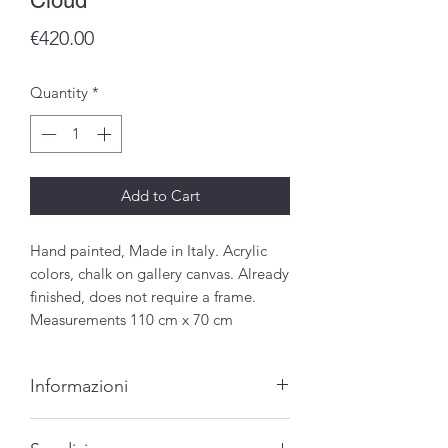
Cloud
Price
€420.00
Quantity
*
Add to Cart
Hand painted, Made in Italy. Acrylic 
colors, chalk on gallery canvas. Already 
finished, does not require a frame. 
Measurements 110 cm x 70 cm
Informazioni
-Opera unica