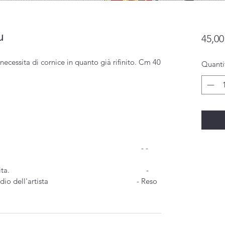
u
45,00
 necessita di cornice in quanto già rifinito. Cm 40
Quanti
 unica - -
retro dall'artista
e pre e post vendita. -
ta dello studio dell'artista - Reso