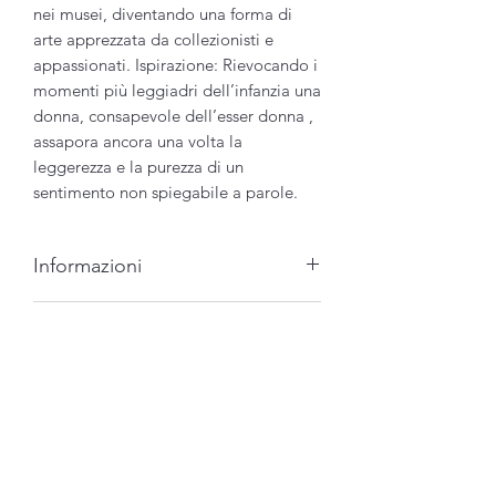
nei musei, diventando una forma di
arte apprezzata da collezionisti e
appassionati. Ispirazione: Rievocando i
momenti più leggiadri dell’infanzia una
donna, consapevole dell’esser donna ,
assapora ancora una volta la
leggerezza e la purezza di un
sentimento non spiegabile a parole.
Informazioni
Opera multipla 1/50.
ispirazione
- Firmata e numerata
rievocando i momenti più leggiadri
Spedizione
dell'infanzia una donna, consapevole
-Assistenza veloce pre e post
dell'esser donna, assapora ancora una
vendita.
Spedizione sicura e tracciata
volta la leggerezza e la purezza di un
- Certificato di autenticita
nota
tempi di consegna 10/18 gg
sentimento non spiegabile a parole.
dello studio dell'artista